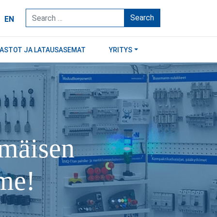
Search
EN
RASTOT JA LATAUSASEMAT
YRITYS
mmäisen
mme!