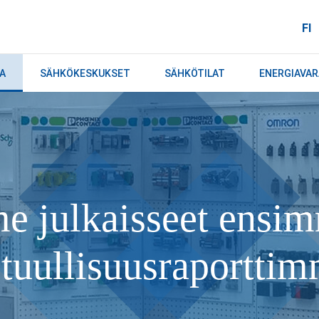
FI
A
SÄHKÖKESKUKSET
SÄHKÖTILAT
ENERGIAVA
 julkaisseet ensi
tuullisuusraportti