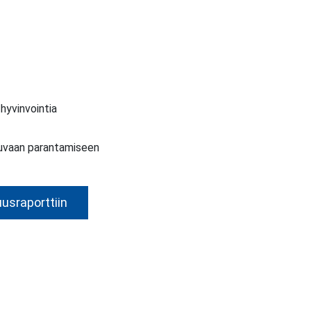
hyvinvointia
uvaan parantamiseen
usraporttiin