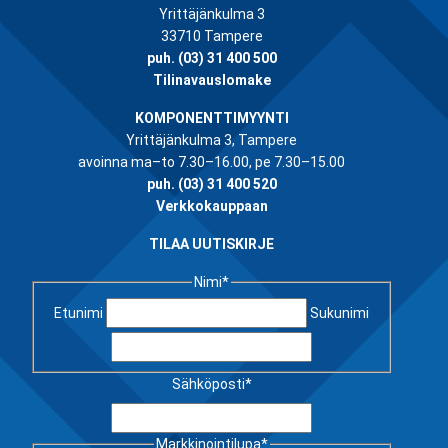
Yrittäjänkulma 3
33710 Tampere
puh.
(03) 31 400 500
Tilinavauslomake
KOMPONENTTIMYYNTI
Yrittäjänkulma 3, Tampere
avoinna ma–to 7.30–16.00, pe 7.30–15.00
puh.
(03) 31 400 520
Verkkokauppaan
TILAA UUTISKIRJE
Nimi
*
Etunimi
Sukunimi
Sähköposti
*
Markkinointilupa
*