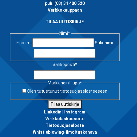
puh.
(03) 31 400 520
Verkkokauppaan
TILAA UUTISKIRJE
Nimi
*
Etunimi
Sukunimi
Sähköposti
*
Markkinointilupa
*
Olen tutustunut
tietosuojaselosteeseen
Tilaa uutiskirje
Linkedin |
Instagram
Verkkolaskuosoite
Tietosuojaseloste
Whistleblowing-ilmoituskanava