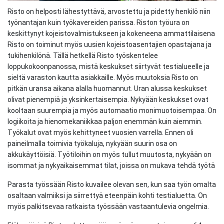
Risto on helposti lähestyttävä, arvostettu ja pidetty henkilö niin
työnantajan kuin työkavereiden parissa. Riston työura on
keskittynyt kojeistovalmistukseen ja kokeneena ammattilaisena
Risto on toiminut myös uusien kojeistoasentajien opastajana ja
tukihenkilönä. Tällä hetkellä Risto työskentelee
loppukokoonpanossa, mistä keskukset siirtyvät testialueelle ja
sieltä varaston kautta asiakkaille. Myös muutoksia Risto on
pitkän uransa aikana alalla huomannut. Uran alussa keskukset
olivat pienempiä ja yksinkertaisempia. Nykyään keskukset ovat
kooltaan suurempia ja myös automaatio monimuotoisempaa. On
logiikoita ja hienomekaniikkaa paljon enemmän kuin aiemmin.
Työkalut ovat myös kehittyneet vuosien varrella. Ennen oli
paineilmalla toimivia työkaluja, nykyään suurin osa on
akkukäyttöisiä. Työtiloihin on myös tullut muutosta, nykyään on
isommat ja nykyaikaisemmat tilat, joissa on mukava tehdä työtä
Parasta työssään Risto kuvailee olevan sen, kun saa työn omalta
osaltaan valmiiksi ja siirrettyä eteenpäin kohti testialuetta. On
myös palkitsevaa ratkaista työssään vastaantulevia ongelmia.