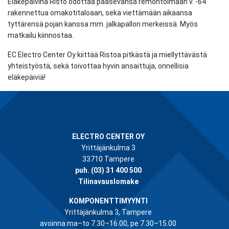
Eläkepäivinä Risto odottaa pääsevänsä remontoimaan v. -64
rakennettua omakotitaloaan, sekä viettämään aikaansa
tyttärensä pojan kanssa mm. jalkapallon merkeissä. Myös
matkailu kiinnostaa.
EC Electro Center Oy kiittää Ristoa pitkästä ja miellyttävästä
yhteistyöstä, sekä toivottaa hyvin ansaittuja, onnellisia
eläkepäiviä!
ELECTRO CENTER OY
Yrittäjänkulma 3
33710 Tampere
puh.
(03) 31 400 500
Tilinavauslomake
KOMPONENTTIMYYNTI
Yrittäjänkulma 3, Tampere
avoinna ma–to 7.30–16.00, pe 7.30–15.00