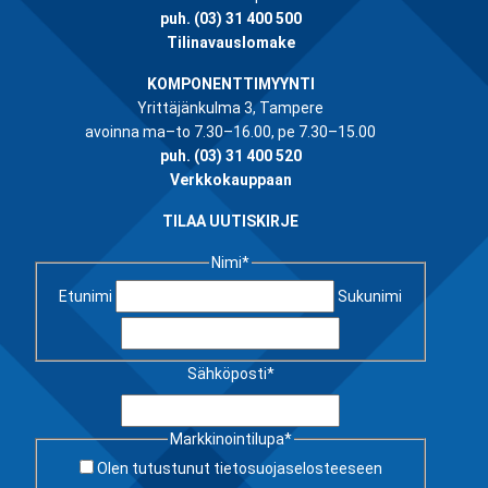
puh.
(03) 31 400 500
Tilinavauslomake
KOMPONENTTIMYYNTI
Yrittäjänkulma 3, Tampere
avoinna ma–to 7.30–16.00, pe 7.30–15.00
puh.
(03) 31 400 520
Verkkokauppaan
TILAA UUTISKIRJE
Nimi
*
Etunimi
Sukunimi
Sähköposti
*
Markkinointilupa
*
Olen tutustunut
tietosuojaselosteeseen