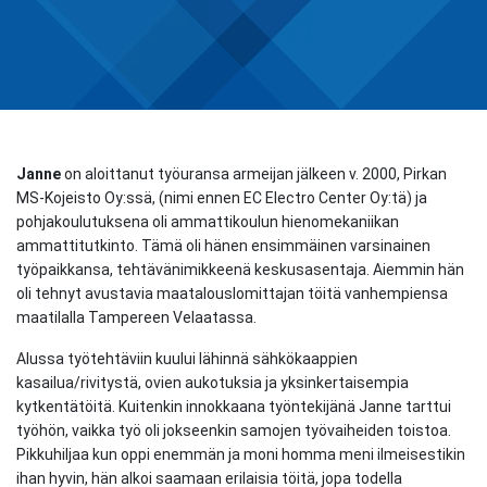
Janne
on aloittanut työuransa armeijan jälkeen v. 2000, Pirkan
MS-Kojeisto Oy:ssä, (nimi ennen EC Electro Center Oy:tä) ja
pohjakoulutuksena oli ammattikoulun hienomekaniikan
ammattitutkinto. Tämä oli hänen ensimmäinen varsinainen
työpaikkansa, tehtävänimikkeenä keskusasentaja. Aiemmin hän
oli tehnyt avustavia maatalouslomittajan töitä vanhempiensa
maatilalla Tampereen Velaatassa.
Alussa työtehtäviin kuului lähinnä sähkökaappien
kasailua/rivitystä, ovien aukotuksia ja yksinkertaisempia
kytkentätöitä. Kuitenkin innokkaana työntekijänä Janne tarttui
työhön, vaikka työ oli jokseenkin samojen työvaiheiden toistoa.
Pikkuhiljaa kun oppi enemmän ja moni homma meni ilmeisestikin
ihan hyvin, hän alkoi saamaan erilaisia töitä, jopa todella