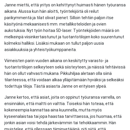
Janne miettii, että yritys on kehittynyt huimasti hänen työuransa
aikana. Alussa kun hän aloitti, työntekijöitä oli reilut
parikymmentä ja tilat olivat pienet. Silloin tehtiin paljon itse
käsityönä mekaanisesti mm. metallikoteloiden ja ovien
aukotuksia. Nyt työn hoitaa 5D-laser. Työntekijöiden määrä on
melkeinpä viisinkertaistunut ja tuotantotilojen koko suurentunut
kolmeksi halliksi. Lisäksi mukaan on tullut paljon uusia
asiakkuuksia ja yhteistyökumppaneita.
Viimeisten parin vuoden aikana on keskitytty varasto- ja
tuotantotilojen selkeyteen sekä siisteyteen, ja näissä tehtävissä
hän on ollut vahvasti mukana. Pikkuhiljaa aletaan olla siinä
tilanteessa, että voidaan alkaa ylläpitämään hyväksi ja selkeäksi
todettuja tiloja. Tästä asiasta Janne on erityisen ylpeä.
Janne kertoo, että asiat, joita on oppinut työuransa varrella, on
ensinnäkin, että maltti on valttia. Toiseksi hän toteaa, että
kokeneempia kannattaa aina kuunnella, mutta myös
kyseenalaistaa tai jopa haastaa tarvittaessa, jos huomaa, että
jonkin asian voisi tehdä järkevämmin tai tehokkaammin. Hän
muistelee, että ollessaan tiiminvetäjänä, piti siitä, että