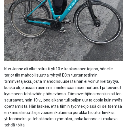
Kun Janne oli ollut reilusti yli 10 v. keskusasentajana, hänelle
tarjottiin mahdollisuutta ryhtyä EC:n tuotantotiimin
tiiminvetäjäksi, josta mahdollisuudesta hän ei voinut kieltäytyä,
koska oli jo asiaan aiemmin mielessään asennoitunut ja toivonut
kyseiseen tehtävään pääsevänsä. Tiiminvetäjänä menikin sitten
seuraavat, noin 10 v., jona aikana tuli paljon uutta oppia kuin myös
opettamista. Hän laskee, että tiimin työntekijöissä oli seitsemää
eri kansallisuutta ja vuosien kuluessa porukka hioutui tiiviiksi,
yhtenäiseksi ja tehokkaaksi ryhmäksi, jonka kanssa oli mukava
tehdä töitä.