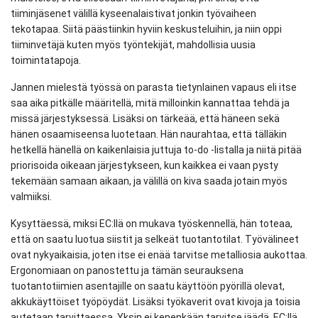
tiiminjäsenet välillä kyseenalaistivat jonkin työvaiheen
tekotapaa. Siitä päästiinkin hyviin keskusteluihin, ja niin oppi
tiiminvetäjä kuten myös työntekijät, mahdollisia uusia
toimintatapoja.
Jannen mielestä työssä on parasta tietynlainen vapaus eli itse
saa aika pitkälle määritellä, mitä milloinkin kannattaa tehdä ja
missä järjestyksessä. Lisäksi on tärkeää, että häneen sekä
hänen osaamiseensa luotetaan. Hän naurahtaa, että tälläkin
hetkellä hänellä on kaikenlaisia juttuja to-do -listalla ja niitä pitää
priorisoida oikeaan järjestykseen, kun kaikkea ei vaan pysty
tekemään samaan aikaan, ja välillä on kiva saada jotain myös
valmiiksi.
Kysyttäessä, miksi EC:llä on mukava työskennellä, hän toteaa,
että on saatu luotua siistit ja selkeät tuotantotilat. Työvälineet
ovat nykyaikaisia, joten itse ei enää tarvitse metalliosia aukottaa.
Ergonomiaan on panostettu ja tämän seurauksena
tuotantotiimien asentajille on saatu käyttöön pyörillä olevat,
akkukäyttöiset työpöydät. Lisäksi työkaverit ovat kivoja ja toisia
autetaan tarvittaessa. Yksin ei kenenkään tarvitse jäädä. EC:llä