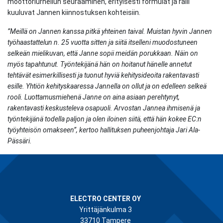
moottoriurheilun seuraaminen, erityisesti formulat ja ralli
kuuluvat Jannen kiinnostuksen kohteisiin.
”Meillä on Jannen kanssa pitkä yhteinen taival. Muistan hyvin Jannen
työhaastattelun n. 25 vuotta sitten ja siitä itselleni muodostuneen
selkeän mielikuvan, että Janne sopii meidän porukkaan. Näin on
myös tapahtunut.
Työntekijänä hän on hoitanut hänelle annetut
tehtävät esimerkillisesti ja tuonut hyviä kehitysideoita rakentavasti
esille. Yhtiön kehityskaaressa Jannella on ollut ja on edelleen selkeä
rooli. Luottamusmiehenä Janne on aina asiaan perehtynyt,
rakentavasti keskusteleva osapuoli. Arvostan Jannea ihmisenä ja
työntekijänä todella paljon ja olen iloinen siitä, että hän kokee EC:n
työyhteisön omakseen”, kertoo hallituksen puheenjohtaja Jari Ala-
Pässäri.
ELECTRO CENTER OY
Yrittäjänkulma 3
33710 Tampere