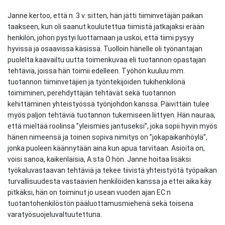
Janne kertoo, että n. 3 v. sitten, hän jätti tiiminvetäjän paikan
taakseen, kun oli saanut koulutettua tiimistä jatkajaksi erään
henkilön, johon pystyi luottamaan ja uskoi, että tiimi pysyy
hyvissä ja osaavissa käsissä. Tuolloin hänelle oli työnantajan
puolelta kaavailtu uutta toimenkuvaa eli tuotannon opastajan
tehtäviä, joissa hän toimii edelleen. Työhön kuuluu mm.
tuotannon tiiminvetäjien ja työntekijöiden tukihenkilönä
toimiminen, perehdyttäjän tehtävät sekä tuotannon
kehittäminen yhteistyössä työnjohdon kanssa. Päivittäin tulee
myös paljon tehtäviä tuotannon tukemiseen liittyen. Hän nauraa,
että mieltää roolinsa ”yleismies jantuseksi”, joka sopii hyvin myös
hänen nimeensä ja toinen sopiva nimitys on ”jokapaikanhöylä”,
jonka puoleen käännytään aina kun apua tarvitaan. Asioita on,
voisi sanoa, kaikenlaisia, A:sta Ö:hön. Janne hoitaa lisäksi
työkaluvastaavan tehtäviä ja tekee tiivistä yhteistyötä työpaikan
turvallisuudesta vastaavien henkilöiden kanssa ja ettei aika käy
pitkäksi, hän on toiminut jo usean vuoden ajan EC:n
tuotantohenkilöstön pääluottamusmiehenä sekä toisena
varatyösuojeluvaltuutettuna.