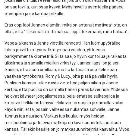
jokaiselle on tullut eteen asioita, joista on ollut epävarma. Apua
on saatavilla, kun osaa kysyä. Myös hyvällä asenteella pääsee
eteenpäin ja se kantaa pitkälle.
Eräs oppi läpi Jannen elämän, mikä on antanut motivaatiota, on
ollut, että ”Tekemällä mitä haluaa, oppii tekemään, mitä haluaa”.
Vapaa-aikaansa Janne viettää rennosti. Hän luomupyöräilee
lähes päivittäin työmatkat ympäri vuoden, yhteensä
parikymmentä kilometriä. Siitä saa jo hyvin kuntoilua ja raikasta
ulkoilmaa ja samalla mielikin virkistyy. Jannen lapsi on jo sen
ikäinen, että asuu omillaan, mutta kotosalla odottelee pari
vaativaa tyttökoiraa, Romy & Lucy, joita pitää palvella hyvin.
Puolison kanssa tulee myös vietettyä paljon aikaa ja Janne
kertoo, että puoliso on samalla hänen paras kaverinsa. Yhdessä
he ovat käyneet joogailemassa, pelailemassa sulkapalloa ja
katsovat telkkarista hyviä elokuvia tai sarjoja ja samalla voikin
käydä niin, että jossain vaiheessa nukahtaa sohvalle; Janne
tunnustaa nauraen. Matkustus kuuluu myös heidän
mielipuuhiinsa ja tulevia matkoja on kiva suunnitella puolison
kanssa. Tällekin kesälle on jo matkasuunnitelmia kaavailtu. Myös