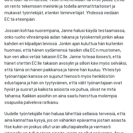
on rento tekemisen meininki ja todella ammattitaitoiset ja
mukavat työntekijät, etenkin tiiminvetäjät. Yhdessä viedään
EC:tä eteenpäin.
Jossain kohtaa nuorempana, Janne halusi käydä testaamassa,
onko ruoho vihreämpää aidan takana ja työskenteli jonkin aikaa
kahden eri kilpailijan leivissä. Jonkin ajan kuluttua hän kuitenkin
huomasi, että hänen sydämensä taisikin olla EC:n muotoinen,
kun veri alkoi vetää takaisin EC:lle. Janne toteaa iloisesti, että
hänet otettiin EC:lle takaisin avosylin ja silloin kävi myös selväksi,
että tämä on hänen paikkansa ja tänne hän kuuluu. Yhteistyö
työnantajan kanssa on sujunut hienosti myös henkilöstön
edustajana ja hän on tyytyväinen, että välit työnantajaan ovat
hyvät ja suorat ja kaikista asioista voi puhua, olivat ne mitä
tahansa. Kaikkiin asioihin on aina saatu hierottua molempia
osapuolia palveleva ratkaisu.
Uudelle työntekijälle hän haluaa lähettää sellaisia terveisiä, että
aina kannattaa kysyä, jos on vähänkin epävarma jostain asiasta.
Itse kukin on joskus ollut uran alkutaipaleella ja varmasti