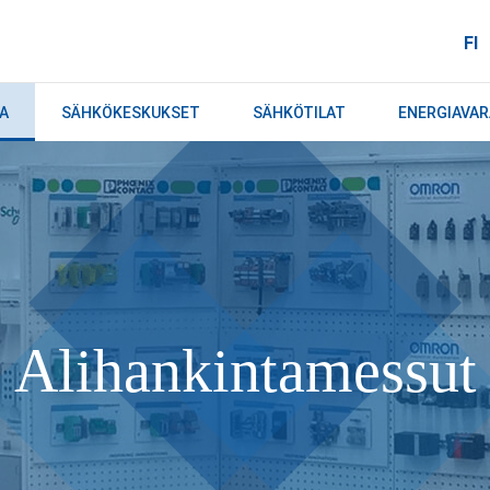
FI
A
SÄHKÖKESKUKSET
SÄHKÖTILAT
ENERGIAVA
Alihankintamessut