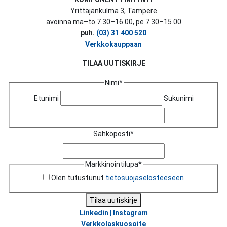
Yrittäjänkulma 3, Tampere
avoinna ma–to 7.30–16.00, pe 7.30–15.00
puh.
(03) 31 400 520
Verkkokauppaan
TILAA UUTISKIRJE
Nimi
*
Etunimi
Sukunimi
Sähköposti
*
Markkinointilupa
*
Olen tutustunut
tietosuojaselosteeseen
Tilaa uutiskirje
Linkedin |
Instagram
Verkkolaskuosoite