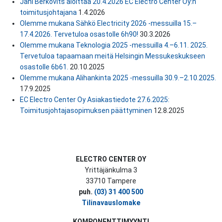
Jani Berkovits aloittaa 20.4.2026 EC Electro Center Oy:n
toimitusjohtajana
1.4.2026
Olemme mukana Sähkö Electricity 2026 -messuilla 15.–
17.4.2026. Tervetuloa osastolle 6h90!
30.3.2026
Olemme mukana Teknologia 2025 -messuilla 4.–6.11. 2025.
Tervetuloa tapaamaan meitä Helsingin Messukeskukseen
osastolle 6b61.
20.10.2025
Olemme mukana Alihankinta 2025 -messuilla 30.9.–2.10.2025.
17.9.2025
EC Electro Center Oy Asiakastiedote 27.6.2025:
Toimitusjohtajasopimuksen päättyminen
12.8.2025
ELECTRO CENTER OY
Yrittäjänkulma 3
33710 Tampere
puh.
(03) 31 400 500
Tilinavauslomake
KOMPONENTTIMYYNTI